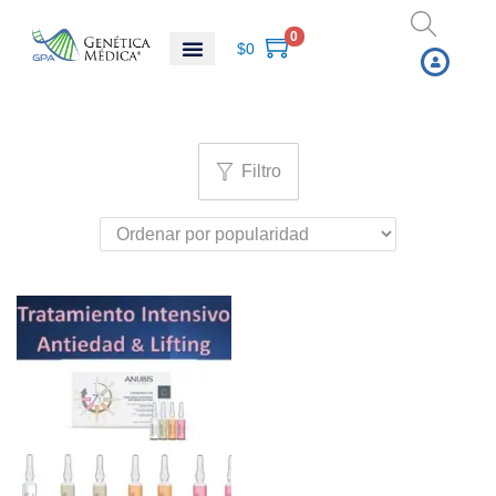
0
$
0
Filtro