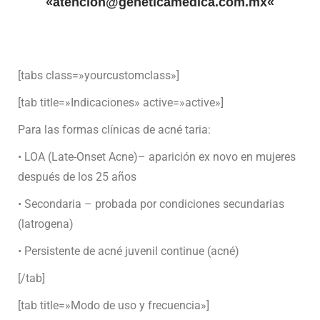
«
atencion@geneticamedica.com.mx
«
[tabs class=»yourcustomclass»]
[tab title=»Indicaciones» active=»active»]
Para las formas clínicas de acné taria:
• LOA (Late-Onset Acne)– aparición ex novo en mujeres
después de los 25 años
• Secondaria – probada por condiciones secundarias
(latrogena)
• Persistente de acné juvenil continue (acné)
[/tab]
[tab title=»Modo de uso y frecuencia»]