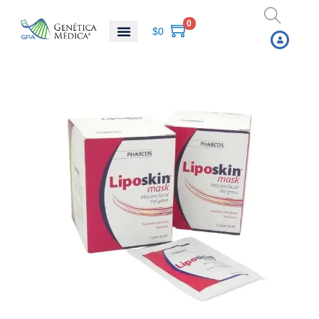
0
$
0