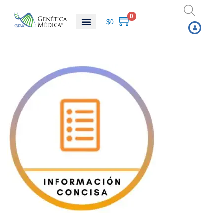
0
$
0