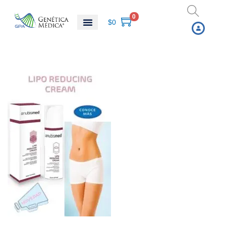
0
$
0