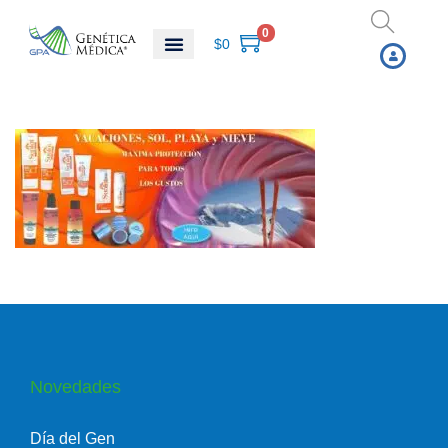
0
$
0
Novedades
Día del Gen