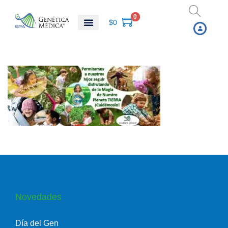
0
$
0
Novedades
Día del Gen