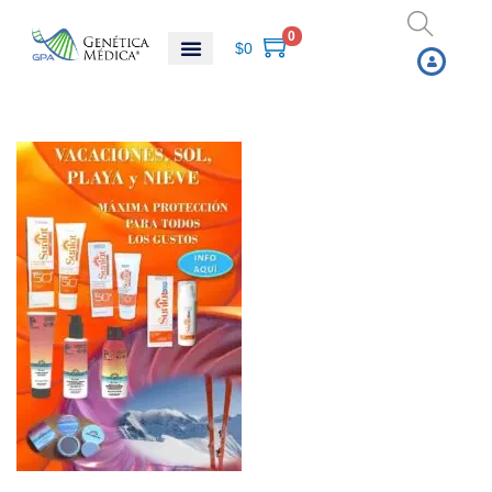
0
$
0