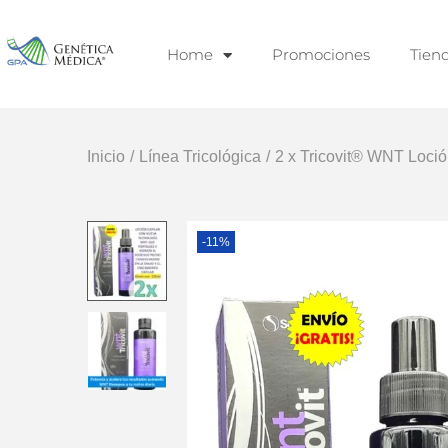
Home
Promociones
Tien
Inicio
/
Línea Tricológica
/
2 x Tricovit® WNT Loci
-11%