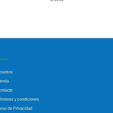
enú
osotros
ienda
ontacto
érminos y condiciones
viso de Privacidad