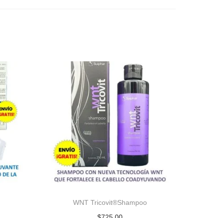
WNT Tricovit®Shampoo
$
725.00