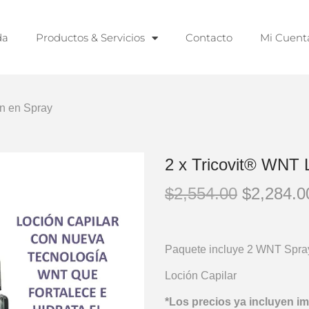
da
Productos & Servicios
Contacto
Mi Cuent
ón en Spray
2 x Tricovit® WNT 
$
2,554.00
$
2,284.0
Paquete incluye 2 WNT Spra
Loción Capilar
*Los precios ya incluyen i