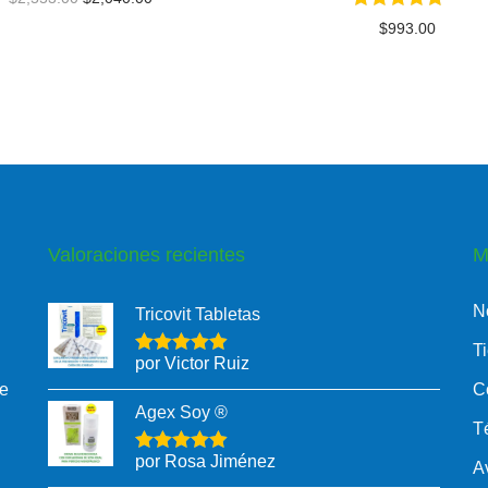
$
993.00
Valoraciones recientes
M
N
Tricovit Tabletas
T
por Victor Ruiz
le
C
Agex Soy ®
T
por Rosa Jiménez
A