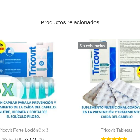
Productos relacionados
Sin existencias
ricovit Forte Loción® x 3
Tricovit Tabletas
$
2,553.00
$
2,040.00