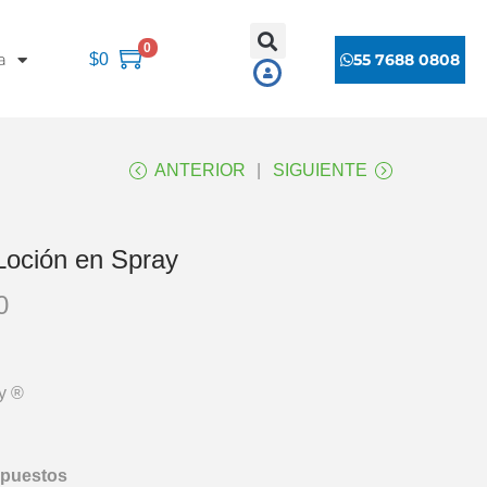
0
a
$
0
55 7688 0808
ANTERIOR
SIGUIENTE
Loción en Spray
0
y ®
mpuestos