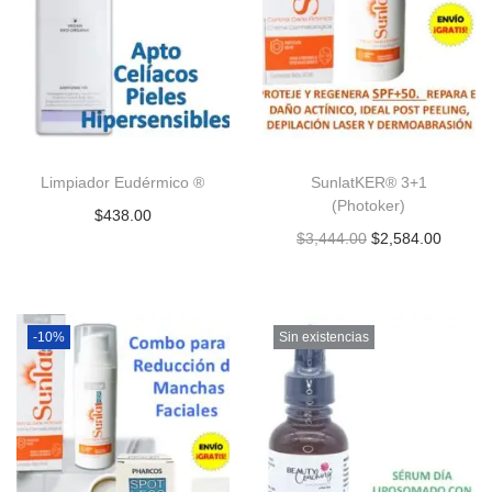
Limpiador Eudérmico ®
SunlatKER® 3+1
(Photoker)
$
438.00
$
3,444.00
$
2,584.00
-10%
Sin existencias