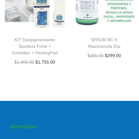
KIT Despigmentante
SERUM BC ®
Spotless Forte +
Niacinamida Día
Sunlatker + PeelingPad
$
365.00
$
299.00
$
1,955.00
$
1,755.00
Novedades