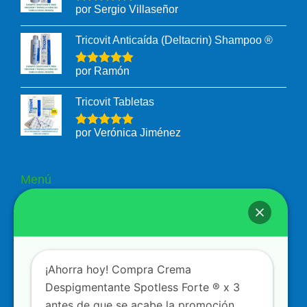
por Sergio Villaseñor
Tricovit Anticaída (Deltacrin) Shampoo ®
por Ramón
Tricovit Tabletas
por Verónica Jiménez
Menú
Nosotros
Tienda
Contacto
¡Ahorra hoy! Compra Crema
Despigmentante Spotless Forte ® x 3
Términos y condiciones
antes de que se acabe la promoción.