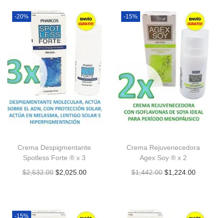
-20%
-15%
Crema Despigmentante
Crema Rejuvenecedora
Spotless Forte ® x 3
Agex Soy ® x 2
$
2,532.00
$
2,025.00
$
1,442.00
$
1,224.00
-15%