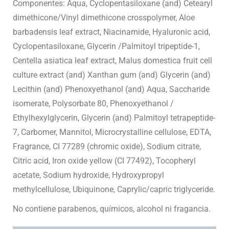
Componentes: Aqua, Cyclopentasiloxane (and) Cetearyl
dimethicone/Vinyl dimethicone crosspolymer, Aloe
barbadensis leaf extract, Niacinamide, Hyaluronic acid,
Cyclopentasiloxane, Glycerin /Palmitoyl tripeptide-1,
Centella asiatica leaf extract, Malus domestica fruit cell
culture extract (and) Xanthan gum (and) Glycerin (and)
Lecithin (and) Phenoxyethanol (and) Aqua, Saccharide
isomerate, Polysorbate 80, Phenoxyethanol /
Ethylhexylglycerin, Glycerin (and) Palmitoyl tetrapeptide-
7, Carbomer, Mannitol, Microcrystalline cellulose, EDTA,
Fragrance, CI 77289 (chromic oxide), Sodium citrate,
Citric acid, Iron oxide yellow (CI 77492), Tocopheryl
acetate, Sodium hydroxide, Hydroxypropyl
methylcellulose, Ubiquinone, Caprylic/capric triglyceride.
No contiene parabenos, químicos, alcohol ni fragancia.