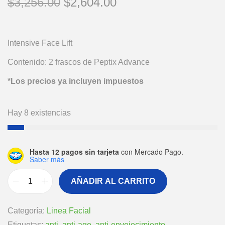
$
3,256.00
$
2,604.00
Intensive Face Lift
Contenido: 2 frascos de Peptix Advance
*Los precios ya incluyen impuestos
Hay 8 existencias
Hasta 12 pagos sin tarjeta
con Mercado Pago.
Saber más
AÑADIR AL CARRITO
Categoría:
Linea Facial
Etiquetas:
anti
,
anti-age
,
anti-envejecimiento
,