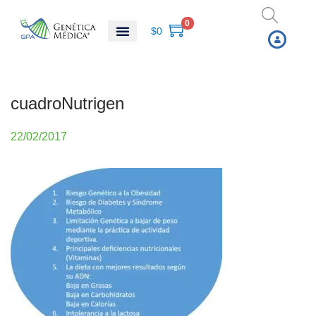
0
$
0
cuadroNutrigen
P
22/02/2017
u
b
l
i
c
a
d
o
e