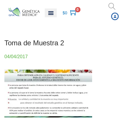
0
$
0
Toma de Muestra 2
P
04/04/2017
0
u
4
b
/
l
0
i
4
c
/
a
2
d
0
o
1
e
7