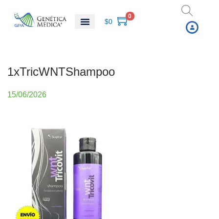
0
$
0
1xTricWNTShampoo
P
15/06/2026
u
b
l
i
c
a
d
o
e