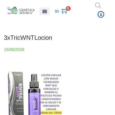
0
$
0
3xTricWNTLocion
P
15/06/2026
u
b
l
i
c
a
d
o
e