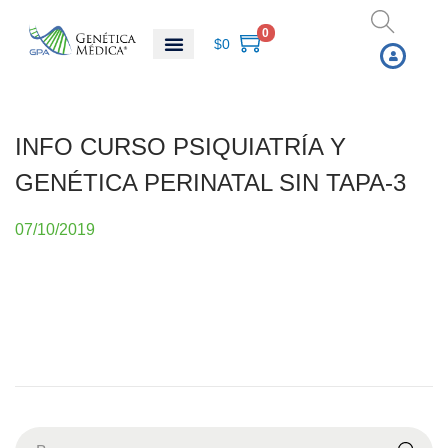
0
$
0
INFO CURSO PSIQUIATRÍA Y
GENÉTICA PERINATAL SIN TAPA-3
P
07/10/2019
u
b
l
i
c
a
d