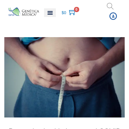
0
$
0